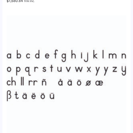
$
1,680.84
IVA Inc.