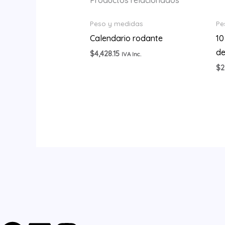
Productos relacionados
Peso y medidas
Pe
Calendario rodante
10
d
$
4,428.15
IVA Inc.
$
2