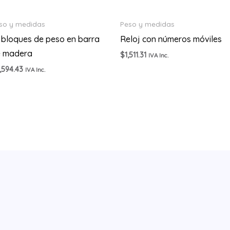
so y medidas
Peso y medidas
 bloques de peso en barra
Reloj con números móviles
e madera
$
1,511.31
IVA Inc.
,594.43
IVA Inc.