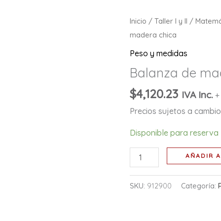
Balanza
Inicio
/
Taller I y II
/
Matemá
de
madera chica
madera
Peso y medidas
chica
Balanza de ma
cantidad
$
4,120.23
IVA Inc.
+
Precios sujetos a cambio 
Disponible para reserva
AÑADIR A
SKU:
912900
Categoría: