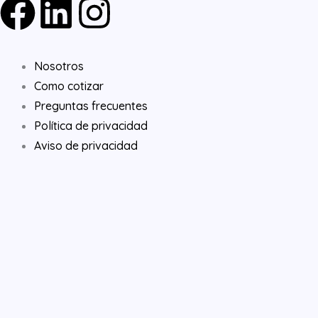
F
L
I
a
i
n
Nosotros
c
n
s
Como cotizar
e
k
t
Preguntas frecuentes
Política de privacidad
b
e
a
Aviso de privacidad
o
d
g
o
i
r
k
n
a
m