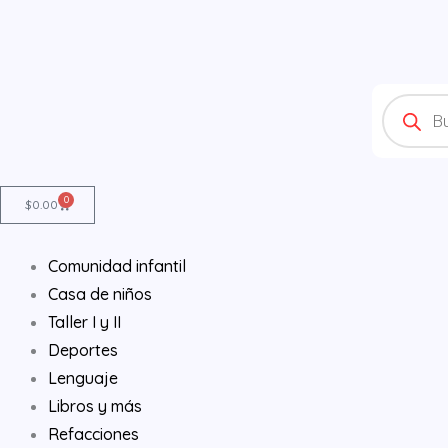
Ir
al
contenido
Products
search
0
Cart
$
0.00
Comunidad infantil
Casa de niños
Taller I y II
Deportes
Lenguaje
Libros y más
Refacciones