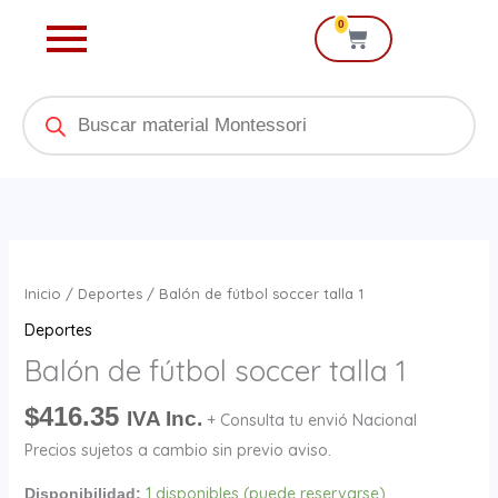
Ir
0
Cart
al
contenido
Products
search
Balón
de
Inicio
/
Deportes
/ Balón de fútbol soccer talla 1
fútbol
Deportes
soccer
Balón de fútbol soccer talla 1
talla
1
$
416.35
IVA Inc.
+ Consulta tu envió Nacional
cantidad
Precios sujetos a cambio sin previo aviso.
1 disponibles (puede reservarse)
Disponibilidad: