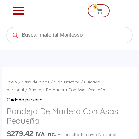
Ir
0
Cart
al
contenido
Products
search
Bandeja
De
Inicio
/
Casa de niños
/
Vida Práctica
/
Cuidado
Madera
personal
/ Bandeja De Madera Con Asas: Pequeña
Con
Cuidado personal
Asas:
Bandeja De Madera Con Asas:
Pequeña
Pequeña
cantidad
$
279.42
IVA Inc.
+ Consulta tu envió Nacional