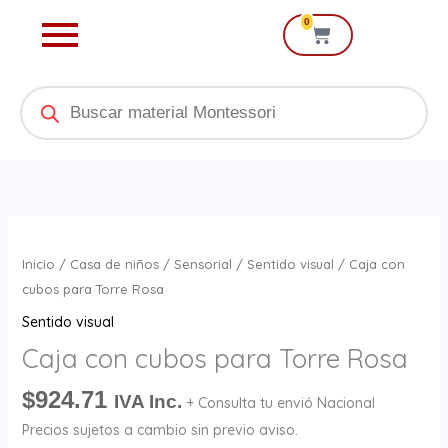
Ir
0
Cart
al
contenido
Products
search
Caja
con
Inicio
/
Casa de niños
/
Sensorial
/
Sentido visual
/ Caja con
cubos
cubos para Torre Rosa
para
Sentido visual
Torre
Caja con cubos para Torre Rosa
Rosa
cantidad
$
924.71
IVA Inc.
+ Consulta tu envió Nacional
Precios sujetos a cambio sin previo aviso.