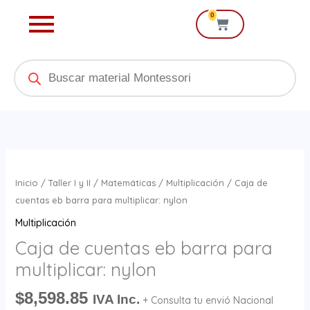
Ir
0
Cart
al
contenido
Products
search
Caja
de
Inicio
/
Taller I y II
/
Matemáticas
/
Multiplicación
/ Caja de
cuentas
cuentas eb barra para multiplicar: nylon
eb
Multiplicación
barra
Caja de cuentas eb barra para
para
multiplicar: nylon
multiplicar:
nylon
$
8,598.85
IVA Inc.
+ Consulta tu envió Nacional
cantidad