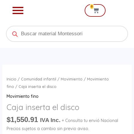
Ir
0
Cart
al
contenido
Products
search
Caja
inserta
Inicio
/
Comunidad infantil
/
Movimiento
/
Movimiento
el
fino
/ Caja inserta el disco
disco
Movimiento fino
cantidad
Caja inserta el disco
$
1,550.91
IVA Inc.
+ Consulta tu envió Nacional
Precios sujetos a cambio sin previo aviso.