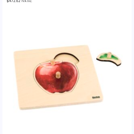
$
472.62
IVA Inc.