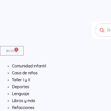
Ir
al
contenido
Products
search
0
Cart
$
0.00
Comunidad infantil
Casa de niños
Taller I y II
Deportes
Lenguaje
Libros y más
Refacciones