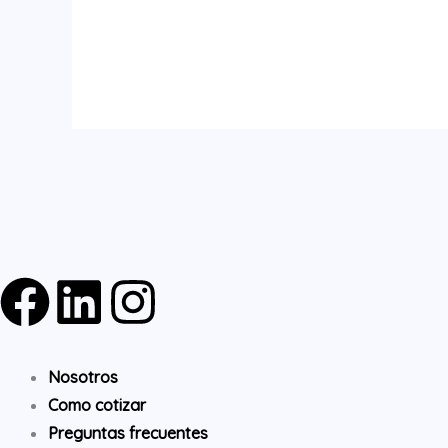
F
L
I
a
i
n
Nosotros
c
n
s
Como cotizar
Preguntas frecuentes