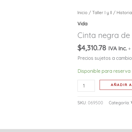
Cinta
Inicio
/
Taller I y II
/
Histori
negra
Vida
de
Cinta negra de 
la
creatividad
$
4,310.78
IVA Inc.
+
cantidad
Precios sujetos a cambio 
Disponible para reserva
AÑADIR A
SKU:
069500
Categoría: