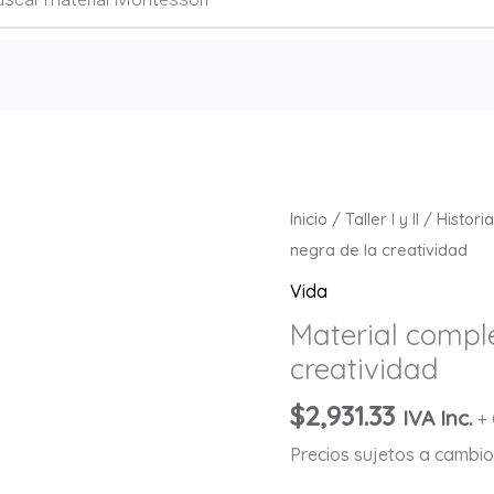
Material
Inicio
/
Taller I y II
/
Histori
completo:
negra de la creatividad
Cinta
Vida
negra
Material comple
de
creatividad
la
creatividad
$
2,931.33
IVA Inc.
+
cantidad
Precios sujetos a cambio 