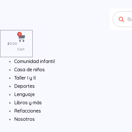
Ir
Products
al
search
contenido
0
$
0.00
Cart
Comunidad infantil
Casa de niños
Taller I y II
Deportes
Lenguaje
Libros y más
Refacciones
Nosotros