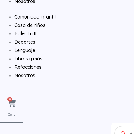
Nosotros
Comunidad infantil
Casa de niños
Taller I y II
Deportes
Lenguaje
Libros y más
Refacciones
Nosotros
0
Cart
Products
search