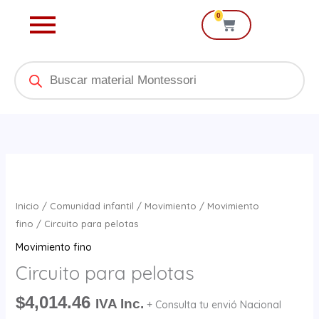
Ir
0
Cart
al
contenido
Products
search
Circuito
para
pelotas
Inicio
/
Comunidad infantil
/
Movimiento
/
Movimiento
cantidad
fino
/ Circuito para pelotas
Movimiento fino
Circuito para pelotas
$
4,014.46
IVA Inc.
+ Consulta tu envió Nacional