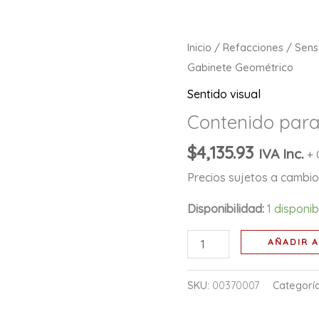
Contenido
Inicio
/
Refacciones
/
Sens
para
Gabinete Geométrico
Gabinete
Sentido visual
Geométrico
Contenido para
cantidad
$
4,135.93
IVA Inc.
+ 
Precios sujetos a cambio 
Disponibilidad:
1 disponi
AÑADIR A
SKU:
00370007
Categorí