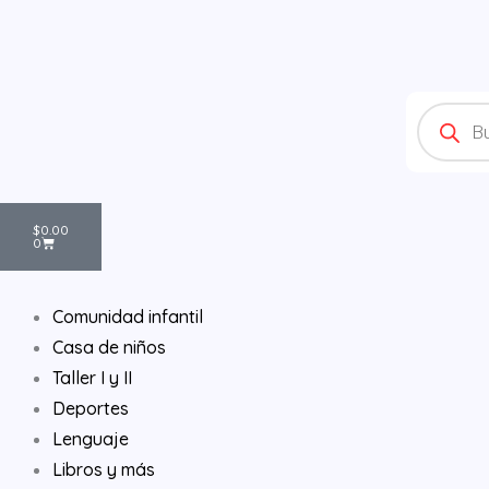
Ir
al
contenido
Products
search
Cart
$
0.00
0
Comunidad infantil
Casa de niños
Taller I y II
Deportes
Lenguaje
Libros y más