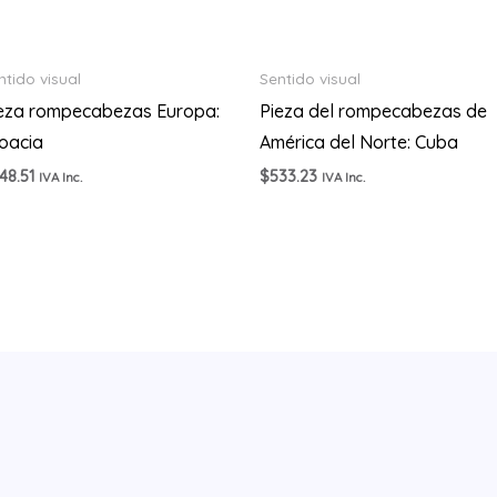
ntido visual
Sentido visual
eza rompecabezas Europa:
Pieza del rompecabezas de
oacia
América del Norte: Cuba
48.51
$
533.23
IVA Inc.
IVA Inc.