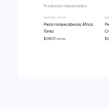
Productos relacionados
Sentido visual
Se
Pieza rompecabezas África:
Pi
Túnez
Cr
$
248.51
$
2
IVA Inc.