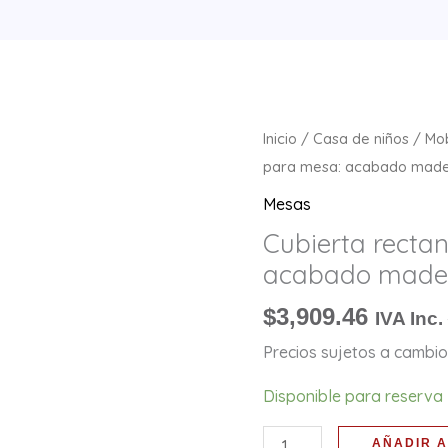
Cubierta
Inicio
/
Casa de niños
/
Mob
rectangular
para mesa: acabado mader
para
Mesas
mesa:
Cubierta recta
acabado
acabado madera
madera
–
$
3,909.46
IVA Inc.
70
Precios sujetos a cambio 
x
50
Disponible para reserva
x
AÑADIR A
2