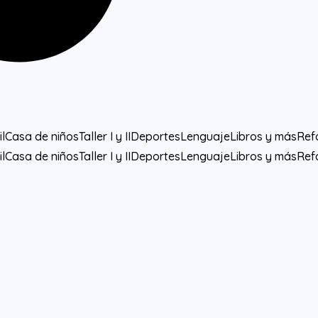
l
Casa de niños
Taller I y II
Deportes
Lenguaje
Libros y más
Ref
l
Casa de niños
Taller I y II
Deportes
Lenguaje
Libros y más
Ref