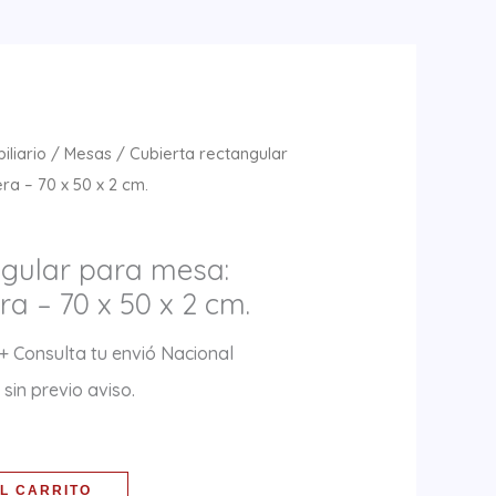
iliario
/
Mesas
/ Cubierta rectangular
a – 70 x 50 x 2 cm.
ngular para mesa:
 – 70 x 50 x 2 cm.
+ Consulta tu envió Nacional
sin previo aviso.
L CARRITO