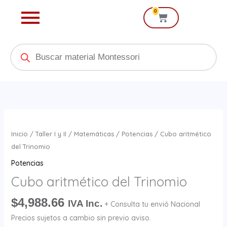
Ir
0
Cart
al
contenido
Products
search
Cubo
aritmético
Inicio
/
Taller I y II
/
Matemáticas
/
Potencias
/ Cubo aritmético
del
del Trinomio
Trinomio
Potencias
cantidad
Cubo aritmético del Trinomio
$
4,988.66
IVA Inc.
+ Consulta tu envió Nacional
Precios sujetos a cambio sin previo aviso.