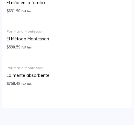
El niño en la familia
$
631.90
IVA Inc.
Por María Montessori
El Método Montessori
$
590.59
IVA Inc.
Por María Montessori
La mente absorbente
$
758.48
IVA Inc.