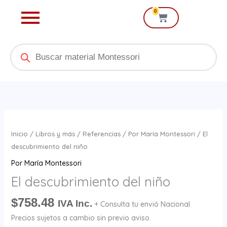
Ir
0
Cart
al
contenido
Products
search
El
descubrimiento
Inicio
/
Libros y más
/
Referencias
/
Por María Montessori
/ El
del
descubrimiento del niño
niño
Por María Montessori
cantidad
El descubrimiento del niño
$
758.48
IVA Inc.
+ Consulta tu envió Nacional
Precios sujetos a cambio sin previo aviso.