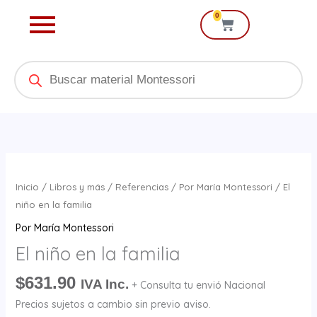
Ir
0
Cart
al
contenido
Products
search
El
niño
Inicio
/
Libros y más
/
Referencias
/
Por María Montessori
/ El
en
niño en la familia
la
Por María Montessori
familia
El niño en la familia
cantidad
$
631.90
IVA Inc.
+ Consulta tu envió Nacional
Precios sujetos a cambio sin previo aviso.