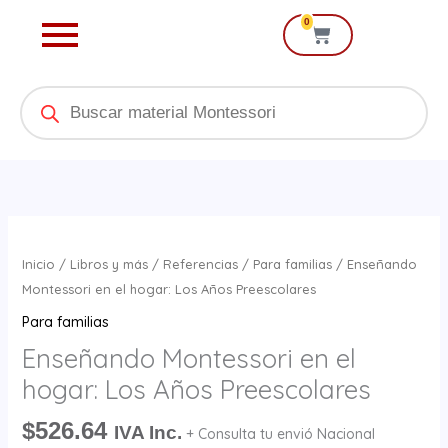
Ir
0
Cart
al
contenido
Products
search
Enseñando
Montessori
Inicio
/
Libros y más
/
Referencias
/
Para familias
/ Enseñando
en
Montessori en el hogar: Los Años Preescolares
el
Para familias
hogar:
Enseñando Montessori en el
Los
hogar: Los Años Preescolares
Años
Preescolares
$
526.64
IVA Inc.
+ Consulta tu envió Nacional
cantidad