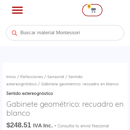
Ir
0
Cart
al
contenido
Products
search
Gabinete
geométrico:
Inicio
/
Refacciones
/
Sensorial
/
Sentido
recuadro
estereognóstico
/ Gabinete geométrico: recuadro en blanco
en
Sentido estereognóstico
blanco
Gabinete geométrico: recuadro en
cantidad
blanco
$
248.51
IVA Inc.
+ Consulta tu envió Nacional