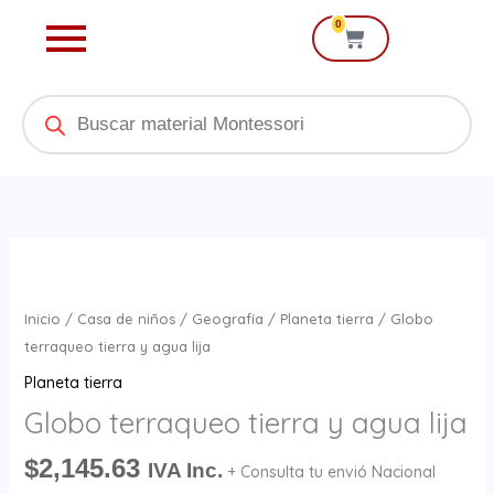
Ir
0
Cart
al
contenido
Products
search
Globo
terraqueo
tierra
Inicio
/
Casa de niños
/
Geografía
/
Planeta tierra
/ Globo
y
terraqueo tierra y agua lija
agua
Planeta tierra
lija
Globo terraqueo tierra y agua lija
cantidad
$
2,145.63
IVA Inc.
+ Consulta tu envió Nacional