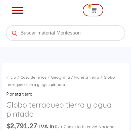
Ir
0
Cart
al
contenido
Products
search
Globo
terraqueo
Inicio
/
Casa de niños
/
Geografía
/
Planeta tierra
/ Globo
tierra
terraqueo tierra y agua pintado
y
Planeta tierra
agua
Globo terraqueo tierra y agua
pintado
pintado
cantidad
$
2,791.27
IVA Inc.
+ Consulta tu envió Nacional