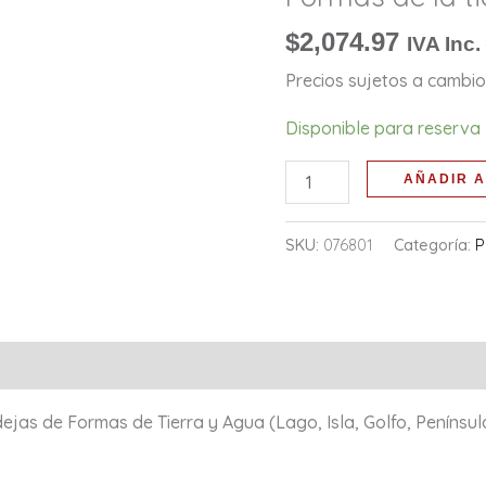
2
de
$
2,074.97
IVA Inc.
términos:
Precios sujetos a cambio 
Formas
de
Disponible para reserva
la
AÑADIR A
tierra
y
el
SKU:
076801
Categoría:
P
agua
cantidad
l
ejas de Formas de Tierra y Agua (Lago, Isla, Golfo, Penínsul