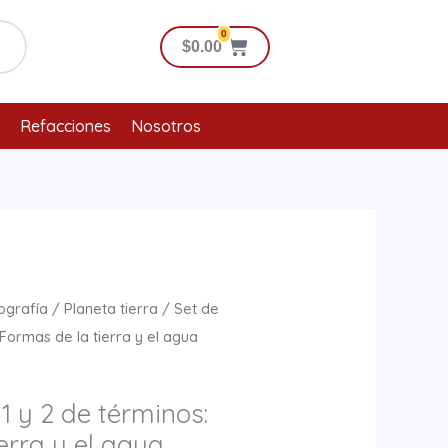
0
Cart
$
0.00
Refacciones
Nosotros
ografía
/
Planeta tierra
/ Set de
 Formas de la tierra y el agua
 1 y 2 de términos:
erra y el agua