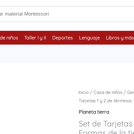
de niños
Taller I y II
Deportes
Lenguaje
Libros y más
Set
Inicio
/
Casa de niños
/
Ge
de
Tarjetas 1 y 2 de términos:
Tarjetas
Planeta tierra
1
Set de Tarjetas
y
Formas de la ti