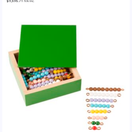
$
9,696.71
IVA Inc.