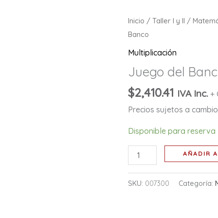
Juego
Inicio
/
Taller I y II
/
Matemá
del
Banco
Banco
Multiplicación
cantidad
Juego del Ban
$
2,410.41
IVA Inc.
+ 
Precios sujetos a cambio 
Disponible para reserva
AÑADIR A
SKU:
007300
Categoría: