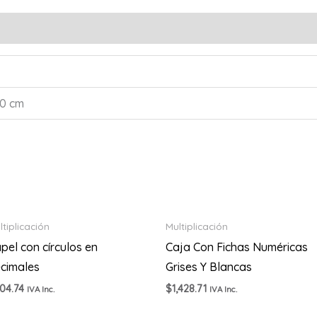
20 cm
ltiplicación
Multiplicación
pel con círculos en
Caja Con Fichas Numéricas
cimales
Grises Y Blancas
04.74
$
1,428.71
IVA Inc.
IVA Inc.