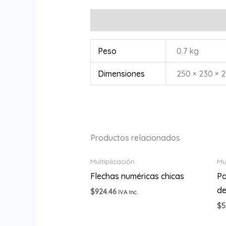
Información adicional
Peso
0.7 kg
Dimensiones
250 × 230 × 
Productos relacionados
Multiplicación
Mu
Flechas numéricas chicas
Pa
de
$
924.46
IVA Inc.
$
5