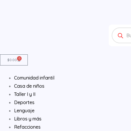
Ir
al
contenido
Products
search
0
Cart
$
0.00
Comunidad infantil
Casa de niños
Taller I y II
Deportes
Lenguaje
Libros y más
Refacciones