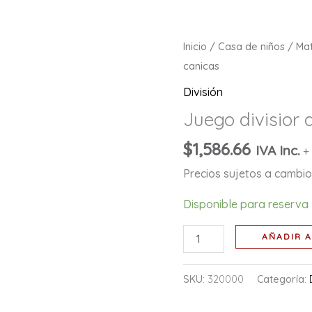
Juego
Inicio
/
Casa de niños
/
Ma
divisior
canicas
de
División
canicas
Juego divisior 
cantidad
$
1,586.66
IVA Inc.
+
Precios sujetos a cambio 
Disponible para reserva
AÑADIR A
SKU:
320000
Categoría: