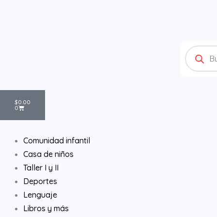
Ir
al
contenido
Products
search
Cart
$
0.00
0
Comunidad infantil
Casa de niños
Taller I y II
Deportes
Lenguaje
Libros y más