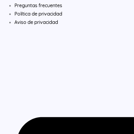
o
d
g
Preguntas frecuentes
o
i
r
Política de privacidad
k
n
a
Aviso de privacidad
m