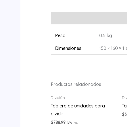
Información adicional
Peso
0.5 kg
Dimensiones
150 × 160 × 1
Productos relacionados
División
Di
Tablero de unidades para
Ta
dividir
$
3
$
788.99
IVA Inc.