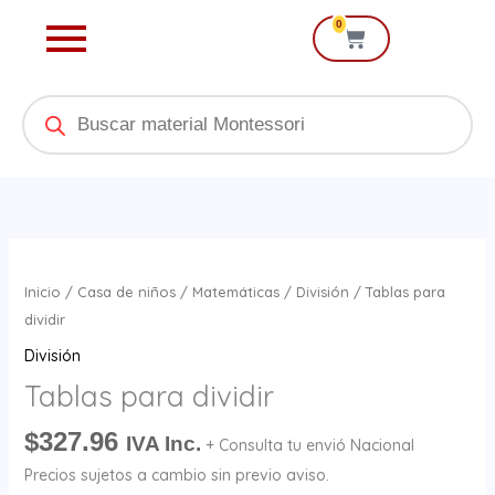
Ir
0
Cart
al
contenido
Products
search
Tablas
para
Inicio
/
Casa de niños
/
Matemáticas
/
División
/ Tablas para
dividir
dividir
cantidad
División
Tablas para dividir
$
327.96
IVA Inc.
+ Consulta tu envió Nacional
Precios sujetos a cambio sin previo aviso.