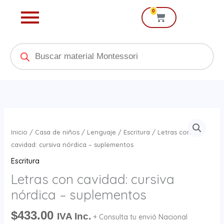
Ir
0
Cart
al
contenido
Products
search
Letras
con
Inicio
/
Casa de niños
/
Lenguaje
/
Escritura
/ Letras con
cavidad:
cavidad: cursiva nórdica – suplementos
cursiva
Escritura
nórdica
Letras con cavidad: cursiva
-
nórdica – suplementos
suplementos
cantidad
$
433.00
IVA Inc.
+ Consulta tu envió Nacional