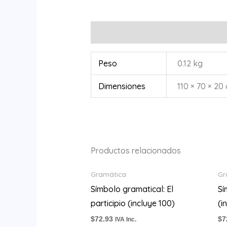
Información adicional
Peso
0.12 kg
Dimensiones
110 × 70 × 20
Productos relacionados
Gramática
Gr
Símbolo gramatical: El
Sí
participio (incluye 100)
(i
$
72.93
$
7
IVA Inc.