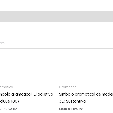
 cm
amática
Gramática
mbolo gramatical: El adjetivo
Símbolo gramatical de made
ncluye 100)
3D: Sustantivo
2.93
$
840.91
IVA Inc.
IVA Inc.