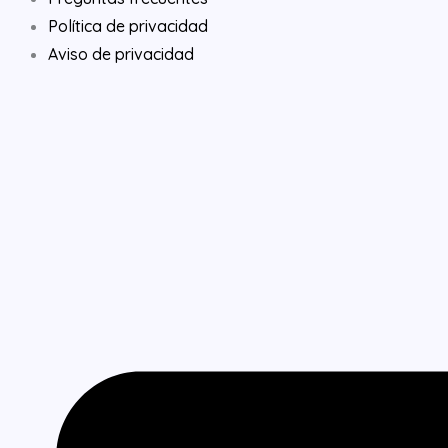
e
k
t
Política de privacidad
b
e
a
Aviso de privacidad
o
d
g
o
i
r
k
n
a
m