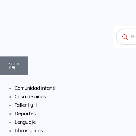
Ir
al
contenido
Products
search
Cart
$
0.00
0
Comunidad infantil
Casa de niños
Taller I y II
Deportes
Lenguaje
Libros y más