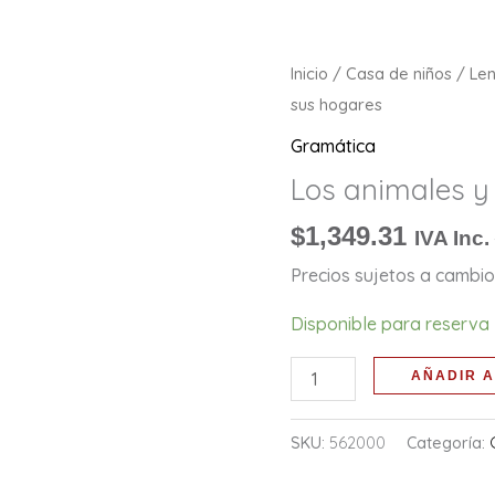
Los
Inicio
/
Casa de niños
/
Le
animales
sus hogares
y
Gramática
sus
Los animales y
hogares
cantidad
$
1,349.31
IVA Inc.
Precios sujetos a cambio 
Disponible para reserva
AÑADIR A
SKU:
562000
Categoría: