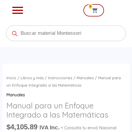
Ir
0
Cart
al
contenido
Products
search
Manual
para
Inicio
/
Libros y más
/
Instrucciones
/
Manuales
/ Manual para
un
un Enfoque Integrado a las Matemáticas
Enfoque
Manuales
Integrado
Manual para un Enfoque
a
Integrado a las Matemáticas
las
Matemáticas
$
4,105.89
IVA Inc.
+ Consulta tu envió Nacional
cantidad