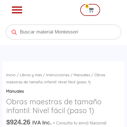
Ir
0
Cart
al
contenido
Products
search
Obras
maestras
Inicio
/
Libros y más
/
Instrucciones
/
Manuales
/ Obras
de
maestras de tamaño infantil: Nivel fácil (paso 1)
tamaño
Manuales
infantil:
Obras maestras de tamaño
Nivel
infantil: Nivel fácil (paso 1)
fácil
(paso
$
924.26
IVA Inc.
+ Consulta tu envió Nacional
1)