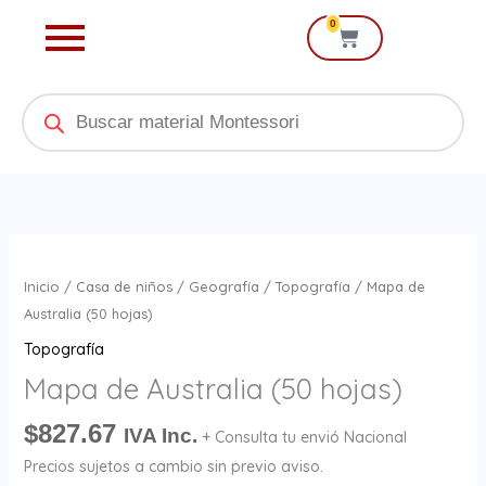
Ir
0
Cart
al
contenido
Products
search
Mapa
de
Inicio
/
Casa de niños
/
Geografía
/
Topografía
/ Mapa de
Australia
Australia (50 hojas)
(50
Topografía
hojas)
Mapa de Australia (50 hojas)
cantidad
$
827.67
IVA Inc.
+ Consulta tu envió Nacional
Precios sujetos a cambio sin previo aviso.