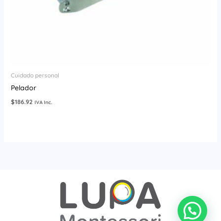
Cuidado personal
Pelador
$
186.92
IVA Inc.