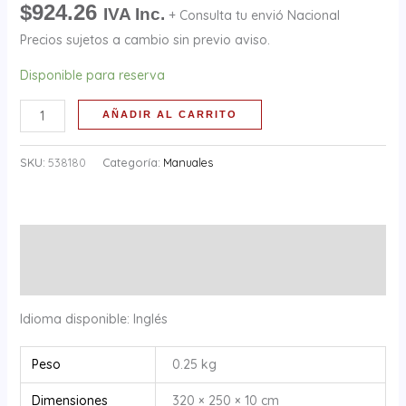
$
924.26
cantidad
IVA Inc.
+ Consulta tu envió Nacional
Precios sujetos a cambio sin previo aviso.
Disponible para reserva
AÑADIR AL CARRITO
SKU:
538180
Categoría:
Manuales
Descripción
Información adicional
Idioma disponible: Inglés
Peso
0.25 kg
Dimensiones
320 × 250 × 10 cm