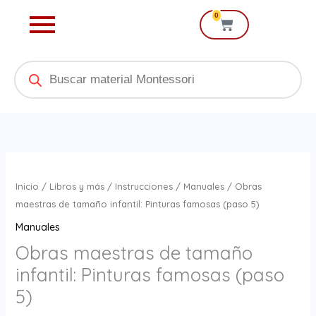
Ir
0
Cart
al
contenido
Products
search
Obras
maestras
Inicio
/
Libros y más
/
Instrucciones
/
Manuales
/ Obras
de
maestras de tamaño infantil: Pinturas famosas (paso 5)
tamaño
Manuales
infantil:
Obras maestras de tamaño
Pinturas
infantil: Pinturas famosas (paso
famosas
(paso
5)
5)