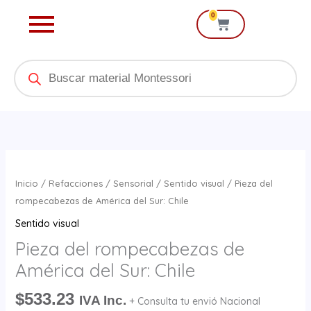
Ir
0
Cart
al
contenido
Products
search
Pieza
del
Inicio
/
Refacciones
/
Sensorial
/
Sentido visual
/ Pieza del
rompecabezas
rompecabezas de América del Sur: Chile
de
Sentido visual
América
Pieza del rompecabezas de
del
América del Sur: Chile
Sur:
Chile
$
533.23
IVA Inc.
+ Consulta tu envió Nacional
cantidad