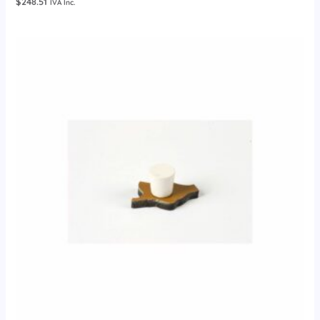
$
248.51
IVA Inc.