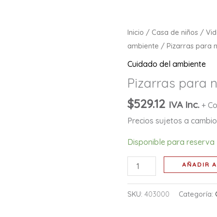
Pizarras
Inicio
/
Casa de niños
/
Vid
para
ambiente
/ Pizarras para 
nombrar
Cuidado del ambiente
hierbas
Pizarras para 
cantidad
$
529.12
IVA Inc.
+ Co
Precios sujetos a cambio 
Disponible para reserva
AÑADIR A
SKU:
403000
Categoría: