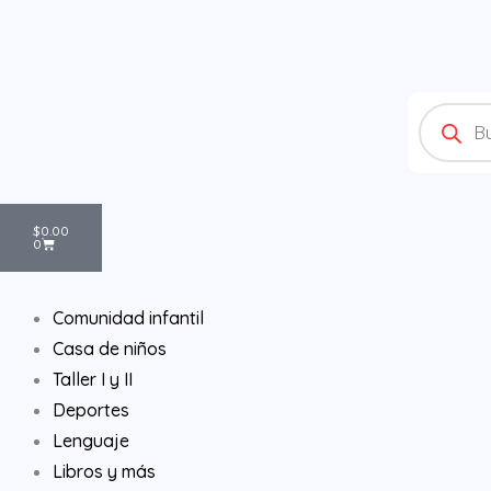
Ir
al
contenido
Products
search
Cart
$
0.00
0
Comunidad infantil
Casa de niños
Taller I y II
Deportes
Lenguaje
Libros y más