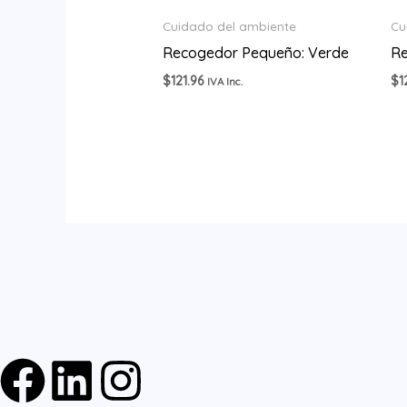
Cuidado del ambiente
Cu
Recogedor Pequeño: Verde
Re
$
121.96
$
1
IVA Inc.
F
L
I