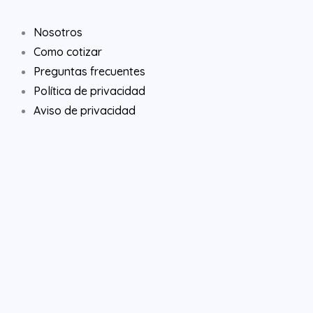
a
i
n
Nosotros
c
n
s
Como cotizar
e
k
t
Preguntas frecuentes
Política de privacidad
b
e
a
Aviso de privacidad
o
d
g
o
i
r
k
n
a
m