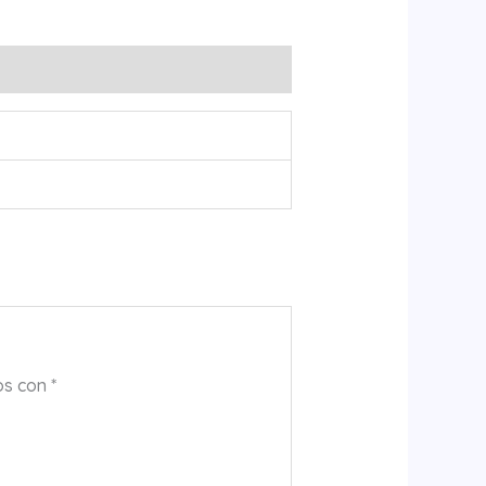
os con
*