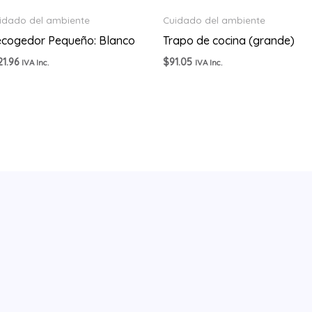
idado del ambiente
Cuidado del ambiente
cogedor Pequeño: Blanco
Trapo de cocina (grande)
21.96
$
91.05
IVA Inc.
IVA Inc.