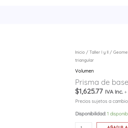
Prisma
Inicio
/
Taller I y II
/
Geomet
de
triangular
base
Volumen
triangular
Prisma de base
cantidad
$
1,625.77
IVA Inc.
+
Precios sujetos a cambio 
Disponibilidad:
1 disponi
AÑADIR A