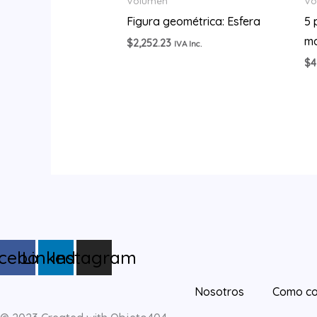
Volumen
Vo
Figura geométrica: Esfera
5 
m
$
2,252.23
IVA Inc.
$
4
cebook
Linkedin
Instagram
Nosotros
Como co