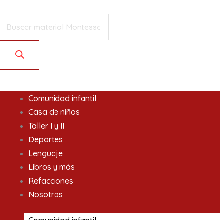
Ir
Products
Products
al
search
search
contenido
Comunidad infantil
Casa de niños
Taller I y II
Deportes
Lenguaje
Libros y más
Refacciones
Nosotros