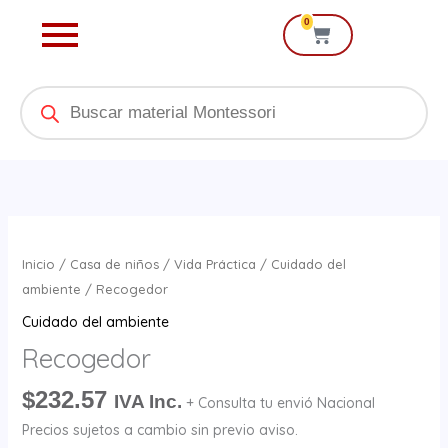
Ir
0
Cart
al
contenido
Products
search
Recogedor
cantidad
Inicio
/
Casa de niños
/
Vida Práctica
/
Cuidado del
ambiente
/ Recogedor
Cuidado del ambiente
Recogedor
$
232.57
IVA Inc.
+ Consulta tu envió Nacional
Precios sujetos a cambio sin previo aviso.