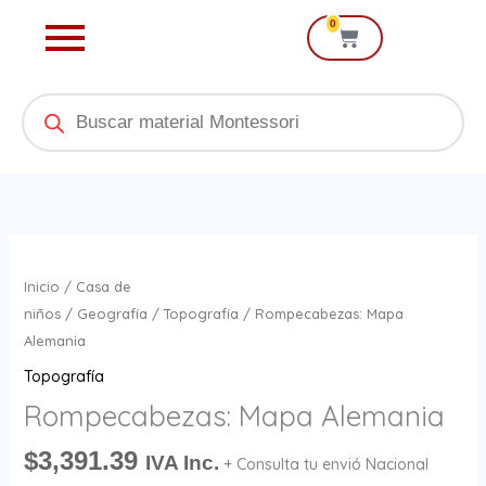
Ir
0
Cart
al
contenido
Products
search
Rompecabezas:
Mapa
Inicio
/
Casa de
Alemania
niños
/
Geografía
/
Topografía
/ Rompecabezas: Mapa
cantidad
Alemania
Topografía
Rompecabezas: Mapa Alemania
$
3,391.39
IVA Inc.
+ Consulta tu envió Nacional