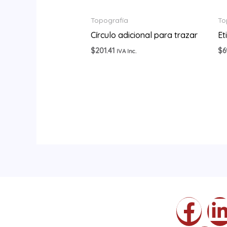
Topografía
To
Círculo adicional para trazar
Et
$
201.41
$
6
IVA Inc.
F
I
L