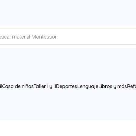
l
Casa de niños
Taller I y II
Deportes
Lenguaje
Libros y más
Ref