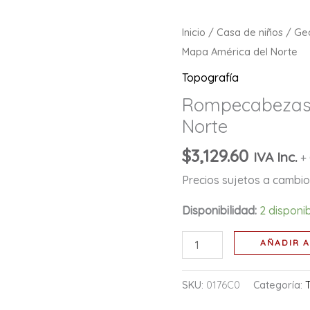
Rompecabezas:
Inicio
/
Casa de niños
/
Ge
Mapa
Mapa América del Norte
América
Topografía
del
Rompecabezas:
Norte
Norte
cantidad
$
3,129.60
IVA Inc.
+
Precios sujetos a cambio 
Disponibilidad:
2 disponi
AÑADIR A
SKU:
0176C0
Categoría: