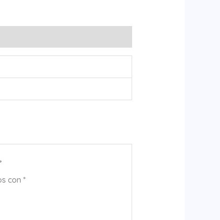
”
os con
*