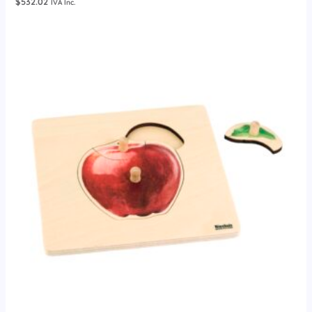
$
532.02
IVA Inc.