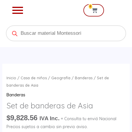
Ir
0
Cart
al
contenido
Products
search
Set
de
Inicio
/
Casa de niños
/
Geografía
/
Banderas
/ Set de
banderas
banderas de Asia
de
Banderas
Asia
Set de banderas de Asia
cantidad
$
9,828.56
IVA Inc.
+ Consulta tu envió Nacional
Precios sujetos a cambio sin previo aviso.