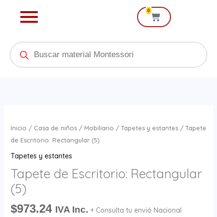
Ir
0
Cart
al
contenido
Products
search
Tapete
de
Inicio
/
Casa de niños
/
Mobiliario
/
Tapetes y estantes
/ Tapete
Escritorio:
de Escritorio: Rectangular (5)
Rectangular
Tapetes y estantes
(5)
Tapete de Escritorio: Rectangular
cantidad
(5)
$
973.24
IVA Inc.
+ Consulta tu envió Nacional