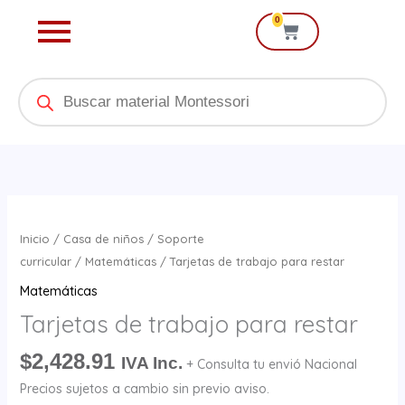
Ir
0
Cart
al
contenido
Products
search
Tarjetas
de
Inicio
/
Casa de niños
/
Soporte
trabajo
curricular
/
Matemáticas
/ Tarjetas de trabajo para restar
para
Matemáticas
restar
Tarjetas de trabajo para restar
cantidad
$
2,428.91
IVA Inc.
+ Consulta tu envió Nacional
Precios sujetos a cambio sin previo aviso.