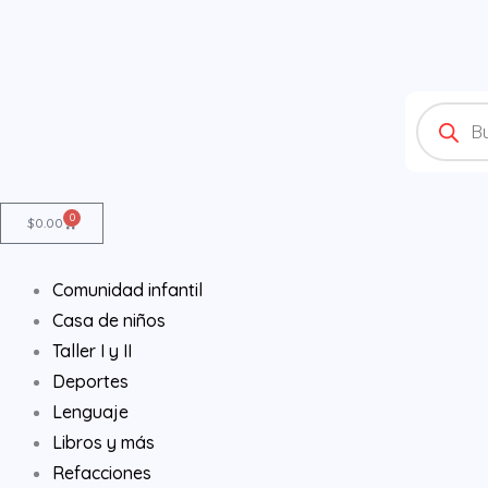
Ir
al
contenido
Products
search
0
Cart
$
0.00
Comunidad infantil
Casa de niños
Taller I y II
Deportes
Lenguaje
Libros y más
Refacciones