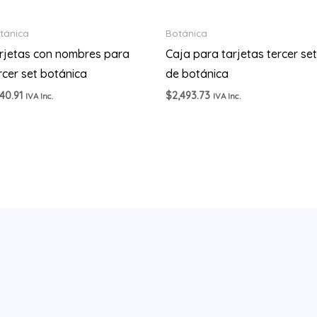
tánica
Botánica
rjetas con nombres para
Caja para tarjetas tercer set
rcer set botánica
de botánica
40.91
$
2,493.73
IVA Inc.
IVA Inc.