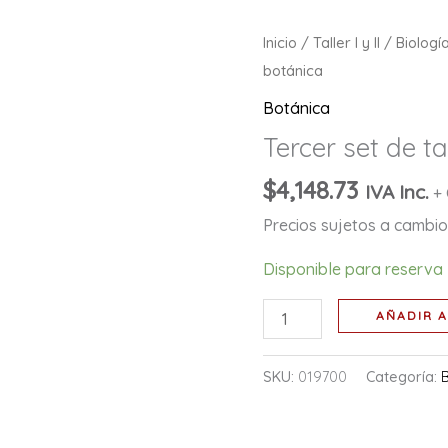
Tercer
Inicio
/
Taller I y II
/
Biologí
set
botánica
de
Botánica
tarjetas
Tercer set de t
botánica
cantidad
$
4,148.73
IVA Inc.
+
Precios sujetos a cambio 
Disponible para reserva
AÑADIR A
SKU:
019700
Categoría: