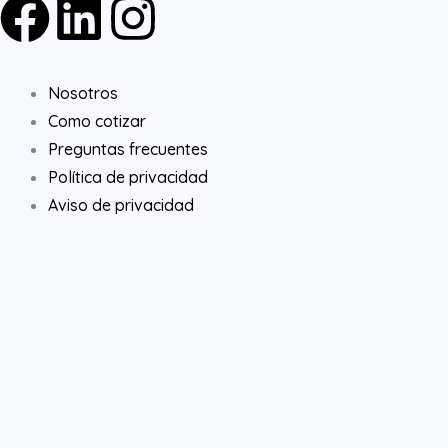
F
L
I
a
i
n
Nosotros
c
n
s
Como cotizar
e
k
t
Preguntas frecuentes
Política de privacidad
b
e
a
Aviso de privacidad
o
d
g
o
i
r
k
n
a
m