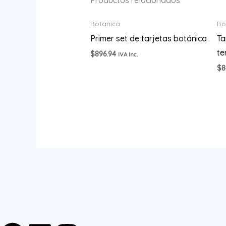
Productos relacionados
Botánica
Bo
Primer set de tarjetas botánica
Ta
te
$
896.94
IVA Inc.
$
8