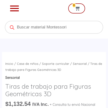
Ir
0
Cart
al
contenido
Products
search
Tiras
de
Inicio
/
Casa de niños
/
Soporte curricular
/
Sensorial
/ Tiras de
trabajo
trabajo para Figuras Geométricas 3D
para
Sensorial
Figuras
Tiras de trabajo para Figuras
Geométricas
Geométricas 3D
3D
cantidad
$
1,132.54
IVA Inc.
+ Consulta tu envió Nacional