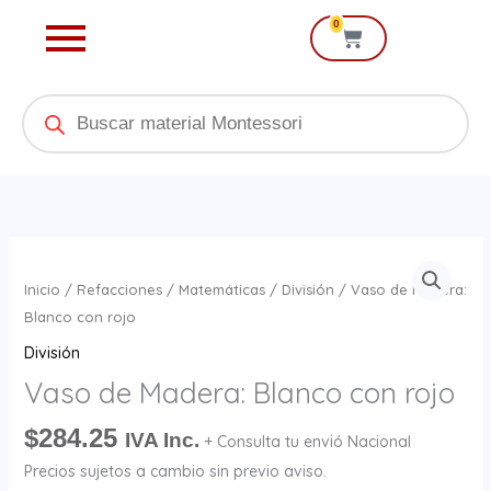
Ir
0
Cart
al
contenido
Products
search
Vaso
de
Inicio
/
Refacciones
/
Matemáticas
/
División
/ Vaso de Madera:
Madera:
Blanco con rojo
Blanco
División
con
Vaso de Madera: Blanco con rojo
rojo
cantidad
$
284.25
IVA Inc.
+ Consulta tu envió Nacional
Precios sujetos a cambio sin previo aviso.