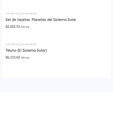
La tierra y el universo
Set de tarjetas: Planetas del Sistema Solar
$
2,222.53
IVA Inc.
La tierra y el universo
Telurio (El Sistema Solar)
$
6,133.62
IVA Inc.