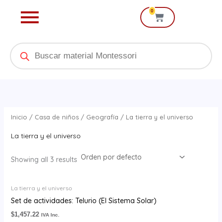
Ir
0
Cart
al
contenido
Products
search
Inicio
/
Casa de niños
/
Geografía
/ La tierra y el universo
La tierra y el universo
Showing all 3 results
La tierra y el universo
Set de actividades: Telurio (El Sistema Solar)
$
1,457.22
IVA Inc.