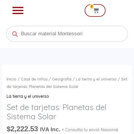
Ir
0
Cart
al
contenido
Products
search
Set
de
Inicio
/
Casa de niños
/
Geografía
/
La tierra y el universo
/ Set
tarjetas:
de tarjetas: Planetas del Sistema Solar
Planetas
La tierra y el universo
del
Set de tarjetas: Planetas del
Sistema
Sistema Solar
Solar
cantidad
$
2,222.53
IVA Inc.
+ Consulta tu envió Nacional