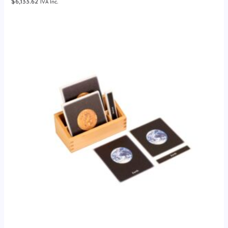
$
6,133.62
IVA Inc.