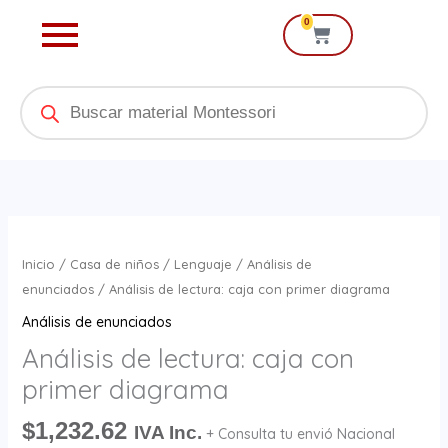
Ir
0
Cart
al
contenido
Products
search
Análisis
de
Inicio
/
Casa de niños
/
Lenguaje
/
Análisis de
lectura:
enunciados
/ Análisis de lectura: caja con primer diagrama
caja
Análisis de enunciados
con
Análisis de lectura: caja con
primer
primer diagrama
diagrama
cantidad
$
1,232.62
IVA Inc.
+ Consulta tu envió Nacional